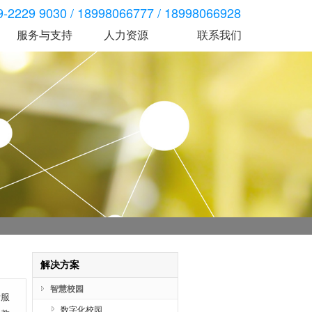
2229 9030 / 18998066777 / 18998066928
服务与支持
人力资源
联系我们
考勤门禁
智慧人行
智慧车行
技术服务
脸消
1000TB系列门禁
Y20X系列翼闸
资料下载
高级S20X系列门禁
S30X系列三辊闸
考勤机
B10X系列摆闸
脸消
门禁机
解决方案
服务与支持
司是一家智能一卡通、云计算等信息化、
广东依时利科技有限公司是一家智能一卡通、云计算等信息化、
服务与支持
。
智能化产品方案供应商。
解决方案
智慧校园
活服
数字化校园