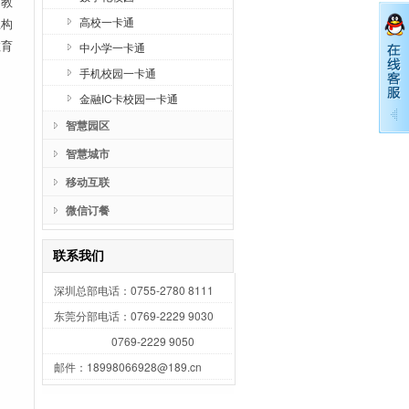
，教
高校一卡通
上构
教育
中小学一卡通
手机校园一卡通
金融IC卡校园一卡通
深
智慧园区
07
东
智慧城市
07
移动互联
07
htt
微信订餐
联系我们
深圳总部电话：0755-2780 8111
东莞分部电话：0769-2229 9030
0769-2229 9050
邮件：18998066928@189.cn