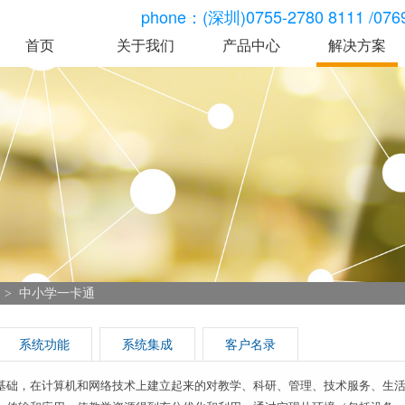
phone：(深圳)0755-2780 8111 /0769-
首页
关于我们
产品中心
解决方案
智慧食堂
智慧人脸
公司简介
智慧校园
智能一体机 GR-
GR-F699CT人
企业文化
智慧园区
ZHA8
费机
发展历程
智慧城市
U699CT消费机
GR-F309人脸
资质荣誉
移动互联
U698CT消费机
GR-F698CT人
GR-F699CT人脸消
费机
微信订餐
费机
GR-F310人脸
关于我们
GR-F698CT人脸消
园
>
中小学一卡通
广东依时利科技有限公
费机
智能化产品方案供应商
双通道视觉结算台
系统功能
系统集成
客户名录
GR-CRD8
单通道视觉结算台
基础，在计算机和网络技术上建立起来的对教学、科研、管理、技术服务、生